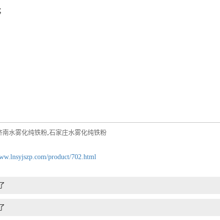
；
:
;
济南水雾化纯铁粉
,
石家庄水雾化纯铁粉
www.lnsyjszp.com/product/702.html
了
了