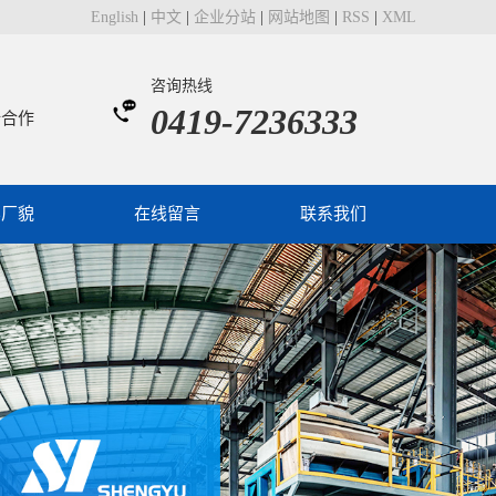
English
|
中文
|
企业分站
|
网站地图
|
RSS
|
XML
咨询热线
0419-7236333
所合作
容厂貌
在线留言
联系我们